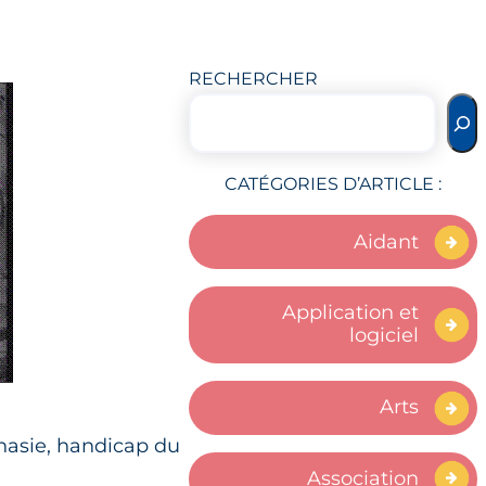
RECHERCHER
CATÉGORIES D’ARTICLE :
Aidant
Application et
logiciel
Arts
phasie, handicap du
Association