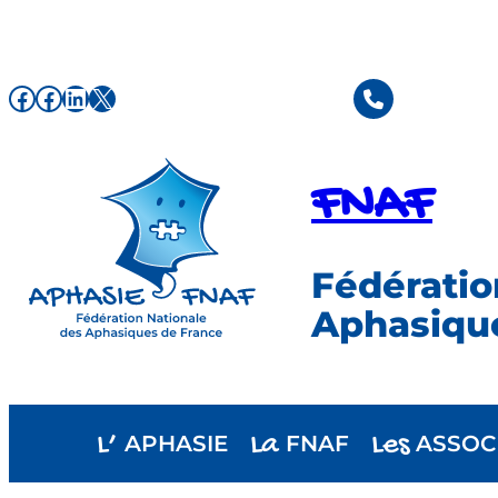
Aller
au
contenu
Facebook de l'association FNAF
Facebook de l'association FNAF
LinkedIn
X
FNAF
Fédératio
Aphasiqu
L’
La
Les
APHASIE
FNAF
ASSOC