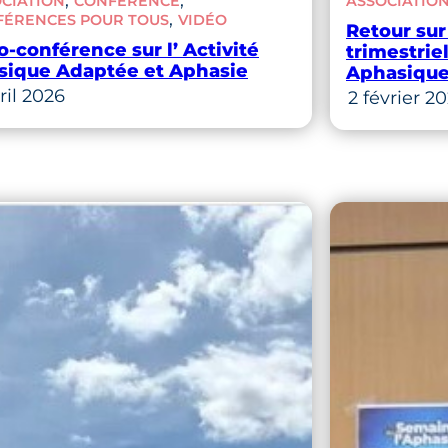
CIATION
CONFÉRENCE
ASSOCIATIO
, 
FÉRENCES POUR TOUS
VIDÉO
Retour sur
o-conférence sur l’ Activité
trimestrie
sique Adaptée et Aphasie
Aphasique
ril 2026
2 février 2