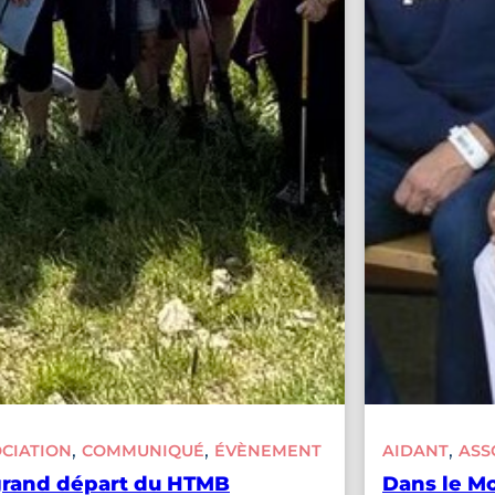
, 
, 
, 
CIATION
COMMUNIQUÉ
ÉVÈNEMENT
AIDANT
ASS
grand départ du HTMB
Dans le Mo