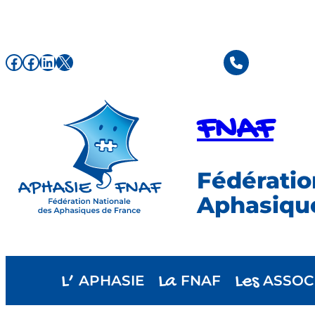
Aller
au
contenu
Facebook de l'association FNAF
Facebook de l'association FNAF
LinkedIn
X
FNAF
Fédératio
Aphasiqu
L’
La
Les
APHASIE
FNAF
ASSOC