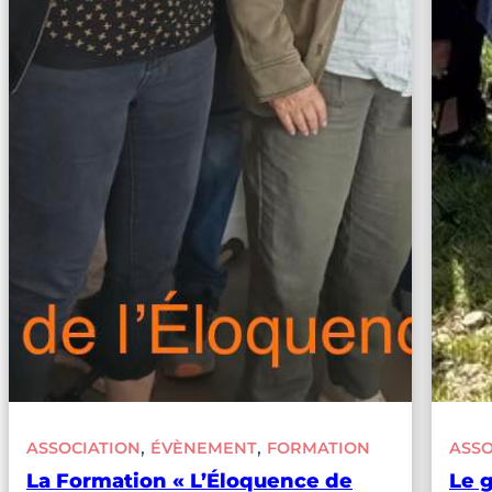
, 
, 
ASSOCIATION
ÉVÈNEMENT
FORMATION
ASSO
La Formation « L’Éloquence de
Le 