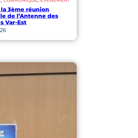
N
COMMUNIQUÉ
ÉVÈNEMENT
 la 3ème réunion
lle de l’Antenne des
s Var-Est
026