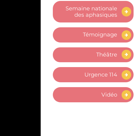
Semaine nationale
des aphasiques
Témoignage
Théâtre
Urgence 114
Vidéo