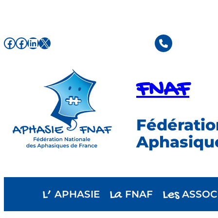
Aller
au
contenu
Facebook de l'association FNAF
Facebook de l'association FNAF
LinkedIn
X
FNAF
Fédératio
Aphasiqu
L’
La
Les
APHASIE
FNAF
ASSOC