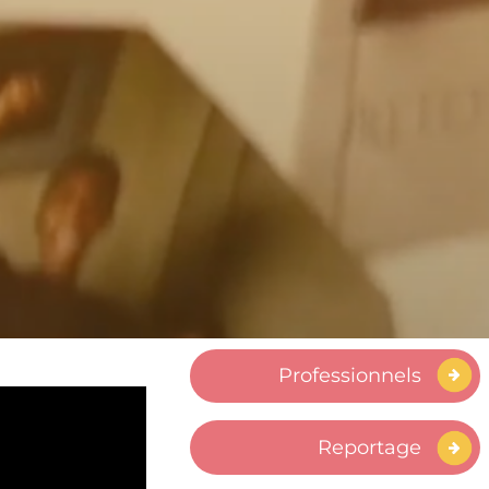
Musique
Ouvrages
Plan de formation
des aidants
Produit
Professionnels
Reportage