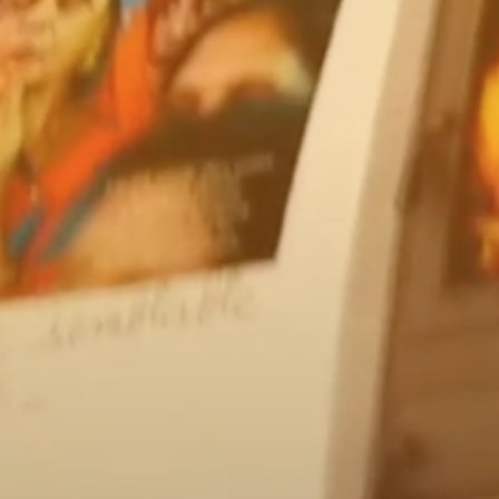
Dirigeants_Asso
Documents FNAF
Enquête
Évènement
Formation
Formation
Livre