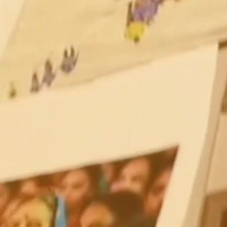
Bande son
Centre relais
téléphonique
Communiqué
Conférence
Conférences pour
tous
Congrès