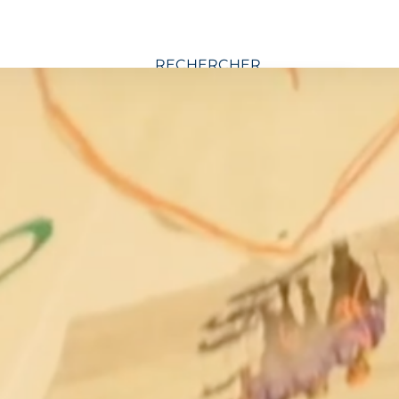
RECHERCHER
CATÉGORIES D’ARTICLE :
Aidant
Application et
logiciel
Arts
Association