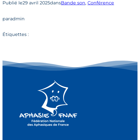
Publié le
29 avril 2025
dans
Bande son
, 
Conférence
par
admin
Étiquettes :