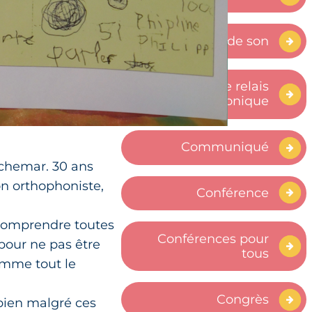
Bande son
Centre relais
téléphonique
Communiqué
uchemar. 30 ans
on orthophoniste,
Conférence
x comprendre toutes
Conférences pour
 pour ne pas être
tous
omme tout le
Congrès
 bien malgré ces