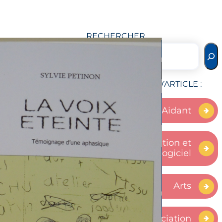
RECHERCHER
CATÉGORIES D’ARTICLE :
Aidant
Application et
logiciel
Arts
Association