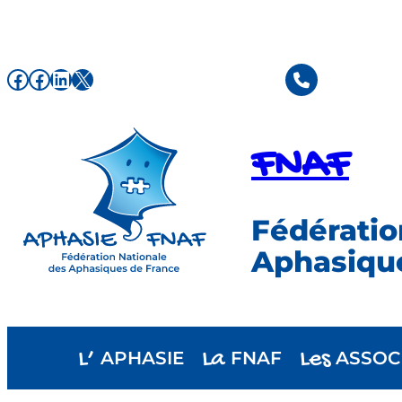
Aller
au
contenu
Facebook de l'association FNAF
Facebook de l'association FNAF
LinkedIn
X
FNAF
Fédératio
Aphasiqu
L’
La
Les
APHASIE
FNAF
ASSOC