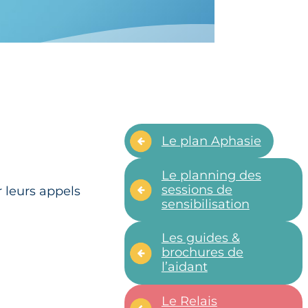
siques »
Le plan Aphasie
Le planning des
sessions de
 leurs appels
sensibilisation
Les guides &
brochures de
l’aidant
Le Relais