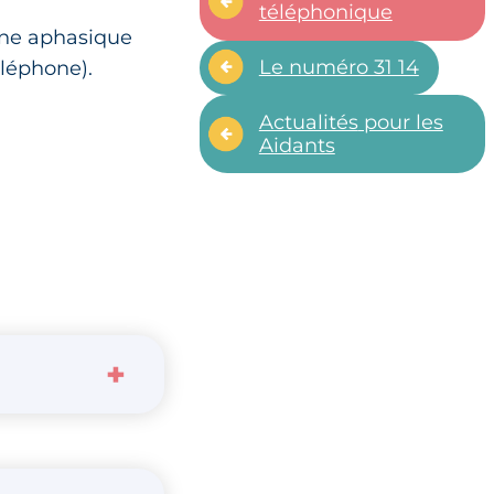
téléphonique
onne aphasique
Le numéro 31 14
éléphone).
Actualités
pour les
Aidants