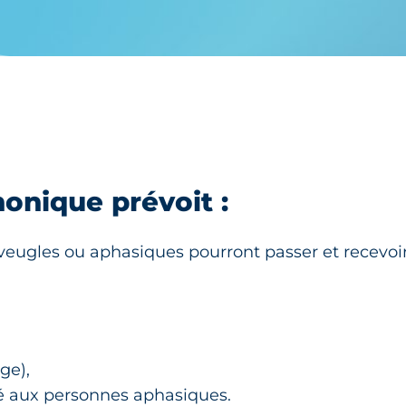
« Porter la voix des personnes apha
honique prévoit :
eugles ou aphasiques pourront passer et recevoir
ge),
 aux personnes aphasiques.