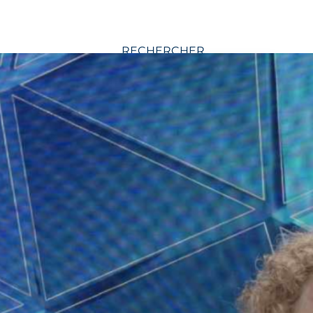
RECHERCHER
CATÉGORIES D’ARTICLE :
Aidant
Application et
logiciel
Arts
Association