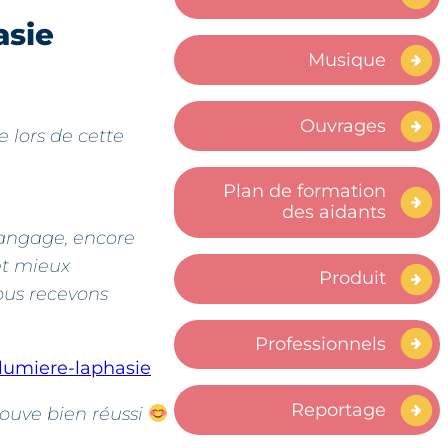
asie
Musique
Ouvrages
e lors de cette
Plan de formation
des aidants
langage, encore
et mieux
Produit
ous recevons
Professionnels
-lumiere-laphasie
Reportage
rouve bien réussi