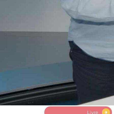
Dirigeants_Asso
Documents FNAF
Enquête
Évènement
Formation
Formation
Livre