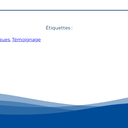
Étiquettes :
iques
, 
Témoignage