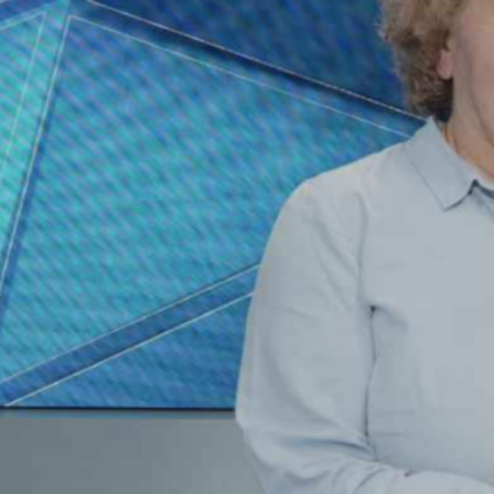
Bande son
Centre relais
téléphonique
Communiqué
Conférence
Conférences pour
tous
Congrès