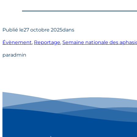
Publié le
27 octobre 2025
dans
Évènement
, 
Reportage
, 
Semaine nationale des aphas
par
admin