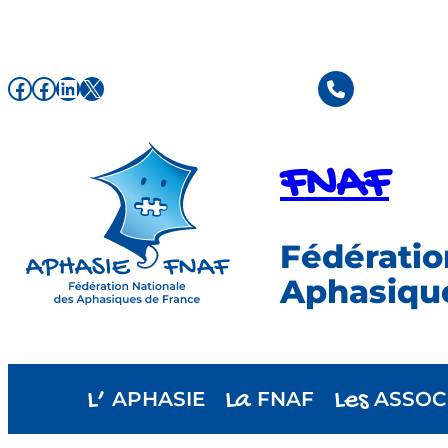
Aller
au
contenu
Facebook de l'association FNAF
Facebook de l'association FNAF
LinkedIn
X
FNAF
Fédératio
Aphasiqu
L’
La
Les
APHASIE
FNAF
ASSOC