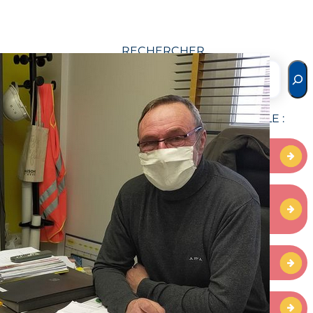
RECHERCHER
CATÉGORIES D’ARTICLE :
Aidant
Application et
logiciel
Arts
Association