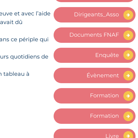
euve et avec l’aide
Dirigeants_Asso
 avait dû
Documents FNAF
dans ce périple qui
Enquête
ours quotidiens de
n tableau à
Évènement
Formation
Formation
Livre