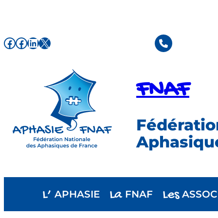
Aller
au
contenu
Facebook de l'association FNAF
Facebook de l'association FNAF
LinkedIn
X
FNAF
Fédératio
Aphasiqu
L’
La
Les
APHASIE
FNAF
ASSOC