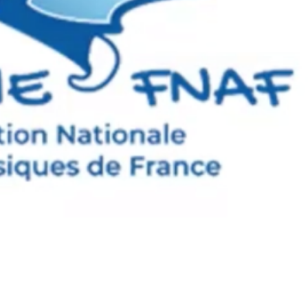
Bande son
Centre relais
téléphonique
Communiqué
Conférence
Conférences pour
tous
Congrès