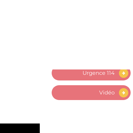
Semaine nationale
des aphasiques
Témoignage
Théâtre
Urgence 114
Vidéo