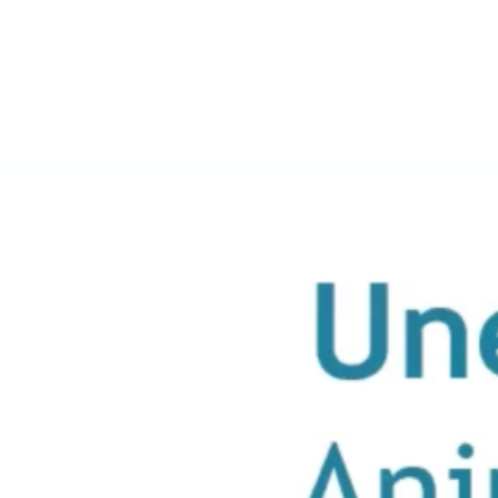
Dirigeants_Asso
Documents FNAF
Enquête
Évènement
Formation
Formation
Livre