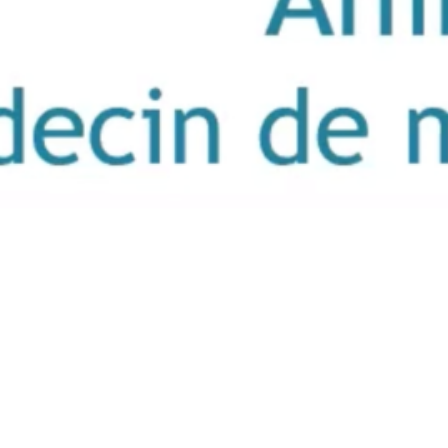
Musique
Ouvrages
Plan de formation
des aidants
Produit
Professionnels
Reportage