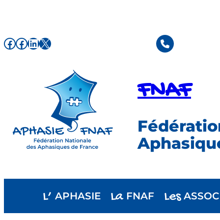
Aller
au
contenu
Facebook de l'association FNAF
Facebook de l'association FNAF
LinkedIn
X
FNAF
Fédératio
Aphasiqu
L’
La
Les
APHASIE
FNAF
ASSOC