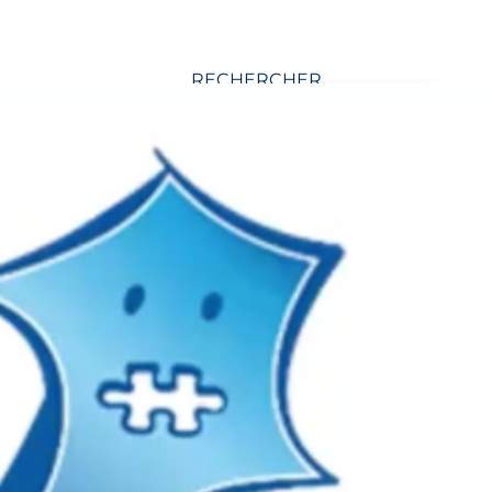
RECHERCHER
CATÉGORIES D’ARTICLE :
Aidant
Application et
logiciel
Arts
Association